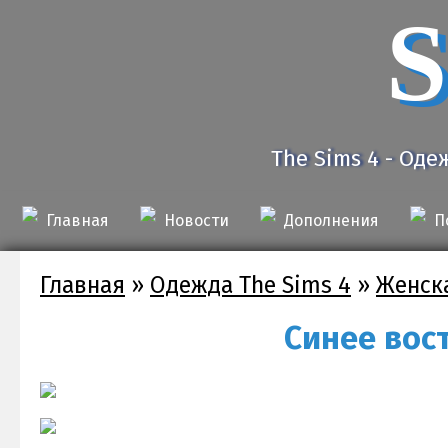
S
The Sims 4 - Оде
Главная
Новости
Дополнения
П
Главная
»
Одежда The Sims 4
»
Женск
Синее вос