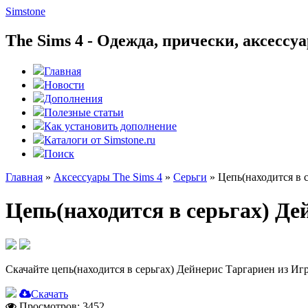
Simstone
The Sims 4 - Одежда, прически, аксесс
Главная
Новости
Дополнения
Полезные статьи
Как установить дополнение
Каталоги от Simstone.ru
Поиск
Главная
»
Аксессуары The Sims 4
»
Серьги
»
Цепь(находится в 
Цепь(находится в серьгах) Де
Скачайте цепь(находится в серьгах) Дейнерис Таргариен из Иг
Скачать
Просмотров: 3452