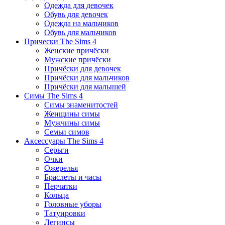
Одежда для девочек
Обувь для девочек
Одежда на мальчиков
Обувь для мальчиков
Прически The Sims 4
Женские причёски
Мужские причёски
Причёски для девочек
Причёски для мальчиков
Причёски для малышей
Симы The Sims 4
Симы знаменитостей
Женщины симы
Мужчины симы
Семьи симов
Аксессуары The Sims 4
Серьги
Очки
Ожерелья
Браслеты и часы
Перчатки
Кольца
Головные уборы
Татуировки
Легинсы