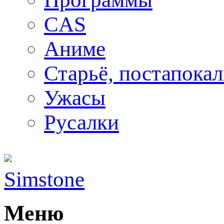
CAS
Аниме
Старьё, постапока
Ужасы
Русалки
Simstone
Меню