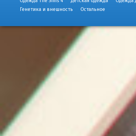
Одежда The Sims 4
Детская одежда
Одежда 
Генетика и внешность
Остальное