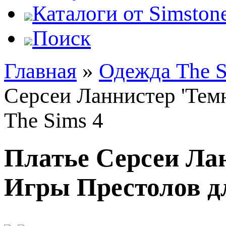
Каталоги от Simstone
Поиск
Главная
»
Одежда The S
Серсеи Ланнистер 'Тем
The Sims 4
Платье Серсеи Лан
Игры Престолов дл