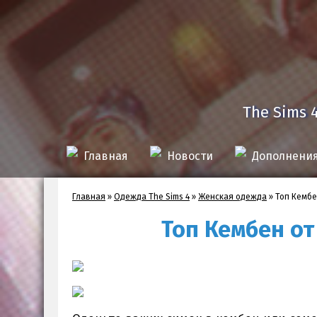
The Sims 
Главная
Новости
Дополнени
Главная
»
Одежда The Sims 4
»
Женская одежда
»
Топ Кембе
Топ Кембен от