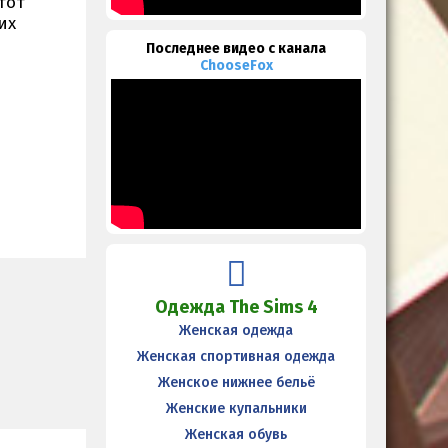
тот
их
Последнее видео с канала
ChooseFox
Одежда The Sims 4
Женская одежда
Женская спортивная одежда
Женское нижнее бельё
Женские купальники
Женская обувь