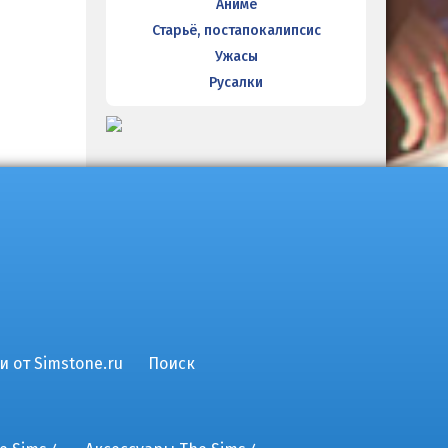
Аниме
Старьё, постапокалипсис
Ужасы
Русалки
и от Simstone.ru
Поиск