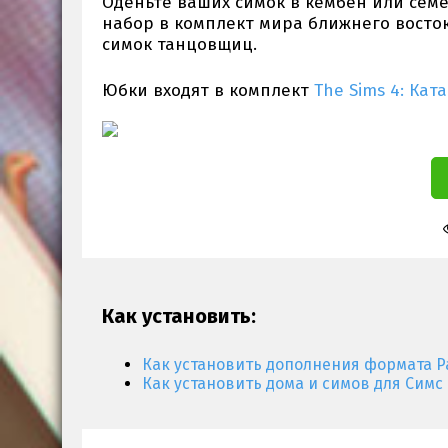
Оденьте ваших симок в кембен или семе
набор в комплект мира ближнего восток
симок танцовщиц.
Юбки входят в комплект
The Sims 4: Кат
Как установить:
Как установить дополнения формата P
Как установить дома и симов для Симс 