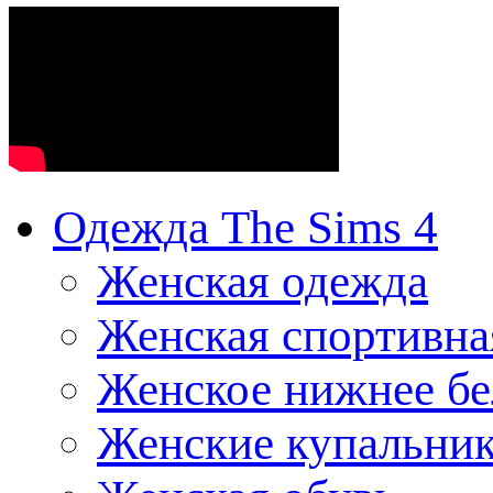
Одежда The Sims 4
Женская одежда
Женская спортивна
Женское нижнее бе
Женские купальни