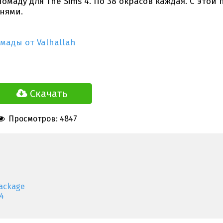
маду для The Sims 4. По 38 окрасов каждая. С этой
инями.
мады от Valhallah
Скачать
Просмотров: 4847
ackage
4