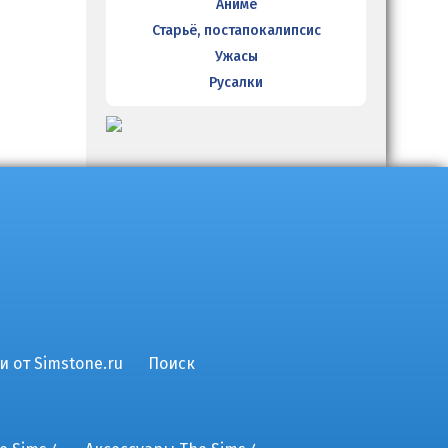
Аниме
Старьё, постапокалипсис
Ужасы
Русалки
и от Simstone.ru
Поиск