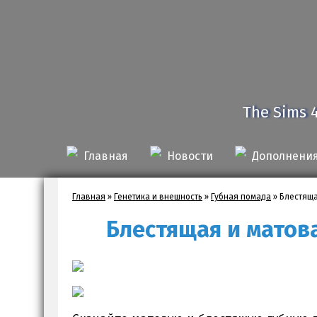
The Sims 
Главная
Новости
Дополнени
Главная
»
Генетика и внешность
»
Губная помада
»
Блестяща
Блестящая и матова