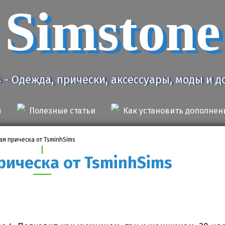
Simstone
4 - Одежда, прически, аксессуары, моды и 
я
Полезные статьи
Как установить дополнен
ая прическа от TsminhSims
рическа от TsminhSims