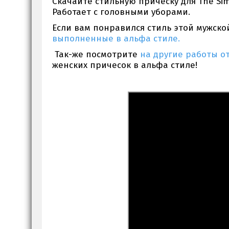
Скачайте стильную прическу для The Sim
Работает с головными уборами.
Если вам понравился стиль этой мужск
выполненные в альфа стиле.
Так-же посмотрите
на другие работы от
женских причесок в альфа стиле!