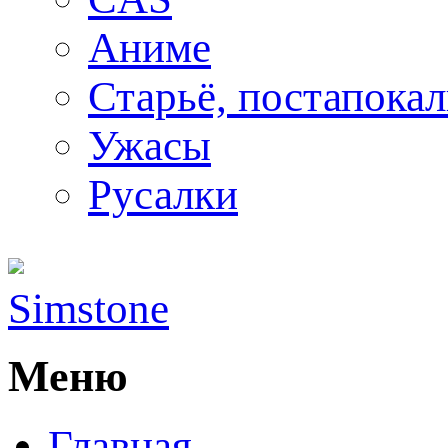
Аниме
Старьё, постапока
Ужасы
Русалки
Simstone
Меню
Главная