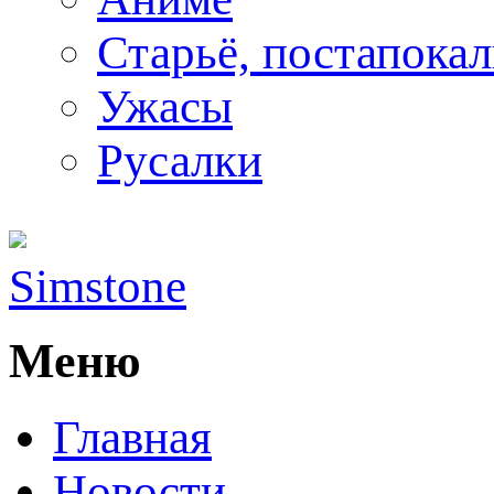
Старьё, постапока
Ужасы
Русалки
Simstone
Меню
Главная
Новости