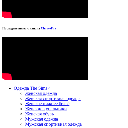
Последнее видео с канала
ChooseFox
Одежда The Sims 4
Женская одежда
Женская спортивная одежда
Женское нижнее бельё
Женские купальники
Женская обувь
Мужская одежда
Мужская спортивная одежда