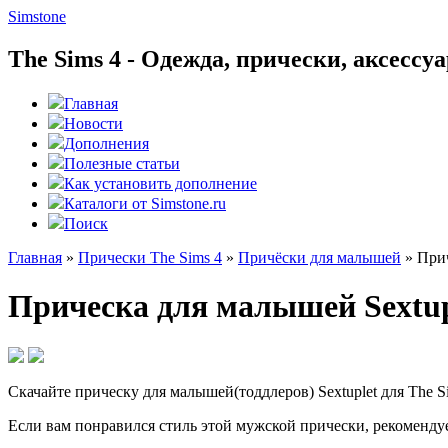
Simstone
The Sims 4 - Одежда, прически, аксесс
Главная
Новости
Дополнения
Полезные статьи
Как установить дополнение
Каталоги от Simstone.ru
Поиск
Главная
»
Прически The Sims 4
»
Причёски для малышей
»
Прич
Прическа для малышей Sextupl
Скачайте прическу для малышей(тоддлеров) Sextuplet для The Si
Если вам понравился стиль этой мужской прически, рекоменд