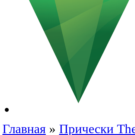
Главная
»
Прически The