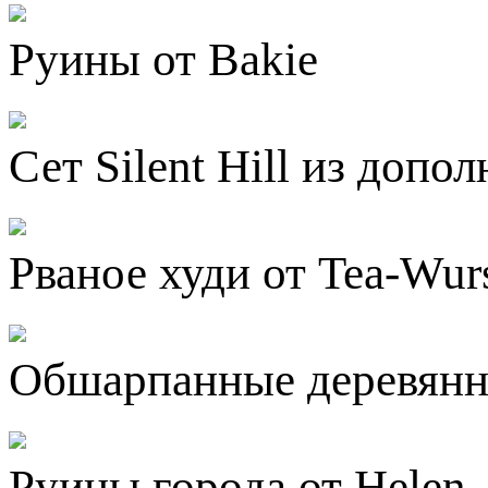
Руины от Bakie
Сет Silent Hill из доп
Рваное худи от Tea-Wur
Обшарпанные деревянны
Руины города от Helen