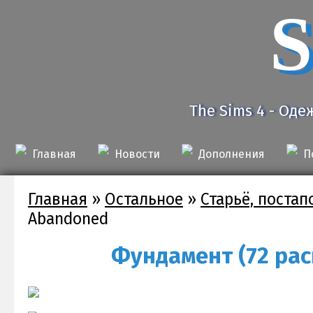
S
The Sims 4 - Оде
Главная
Новости
Дополнения
П
Главная
»
Остальное
»
Старьё, поста
Abandoned
Фундамент (72 рас