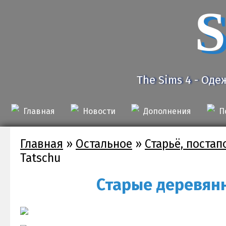
S
The Sims 4 - Оде
Главная
Новости
Дополнения
П
Главная
»
Остальное
»
Старьё, поста
Tatschu
Старые деревянн