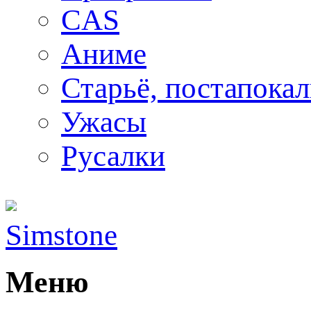
CAS
Аниме
Старьё, постапока
Ужасы
Русалки
Simstone
Меню