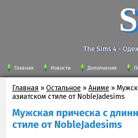
S
The Sims 4 - Оде
Главная
Новости
Дополнения
П
Главная
»
Остальное
»
Аниме
»
Мужск
азиатском стиле от NobleJadesims
Мужская прическа с длин
стиле от NobleJadesims