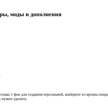
уары, моды и дополнения
s
только 1 фон для создания персонажей, выберите из архива понр
х нужно удалить.