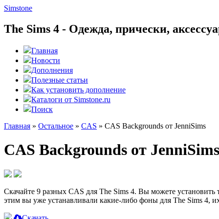
Simstone
The Sims 4 - Одежда, прически, аксесс
Главная
Новости
Дополнения
Полезные статьи
Как установить дополнение
Каталоги от Simstone.ru
Поиск
Главная
»
Остальное
»
CAS
»
CAS Backgrounds от JenniSims
CAS Backgrounds от JenniSim
Скачайте 9 разных CAS для The Sims 4. Вы можете установить 
этим вы уже устанавливали какие-либо фоны для The Sims 4, и
Скачать