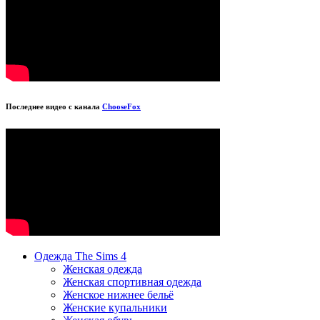
Последнее видео с канала
ChooseFox
Одежда The Sims 4
Женская одежда
Женская спортивная одежда
Женское нижнее бельё
Женские купальники