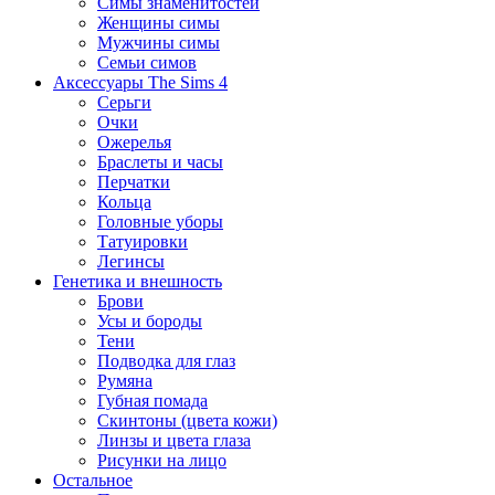
Симы знаменитостей
Женщины симы
Мужчины симы
Семьи симов
Аксессуары The Sims 4
Серьги
Очки
Ожерелья
Браслеты и часы
Перчатки
Кольца
Головные уборы
Татуировки
Легинсы
Генетика и внешность
Брови
Усы и бороды
Тени
Подводка для глаз
Румяна
Губная помада
Скинтоны (цвета кожи)
Линзы и цвета глаза
Рисунки на лицо
Остальное