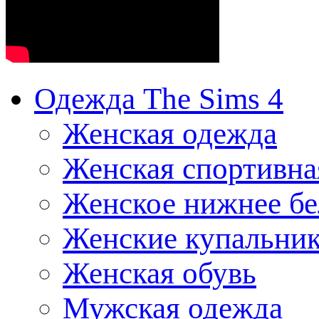
Одежда The Sims 4
Женская одежда
Женская спортивна
Женское нижнее бе
Женские купальни
Женская обувь
Мужская одежда