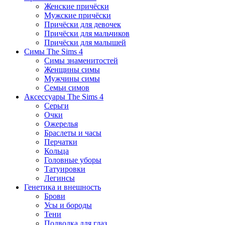
Женские причёски
Мужские причёски
Причёски для девочек
Причёски для мальчиков
Причёски для малышей
Симы The Sims 4
Симы знаменитостей
Женщины симы
Мужчины симы
Семьи симов
Аксессуары The Sims 4
Серьги
Очки
Ожерелья
Браслеты и часы
Перчатки
Кольца
Головные уборы
Татуировки
Легинсы
Генетика и внешность
Брови
Усы и бороды
Тени
Подводка для глаз