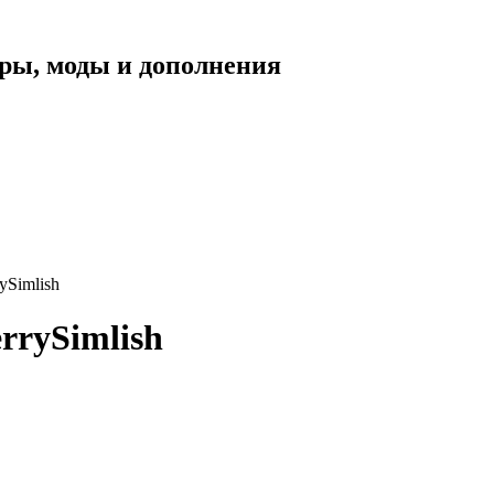
уары, моды и дополнения
ySimlish
rrySimlish