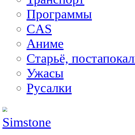
Программы
CAS
Аниме
Старьё, постапока
Ужасы
Русалки
Simstone