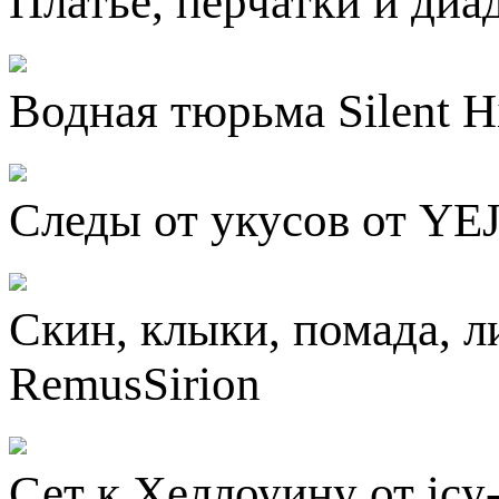
Платье, перчатки и диа
Водная тюрьма Silent H
Следы от укусов от YEJ
Скин, клыки, помада, л
RemusSirion
Сет к Хеллоуину от icy-