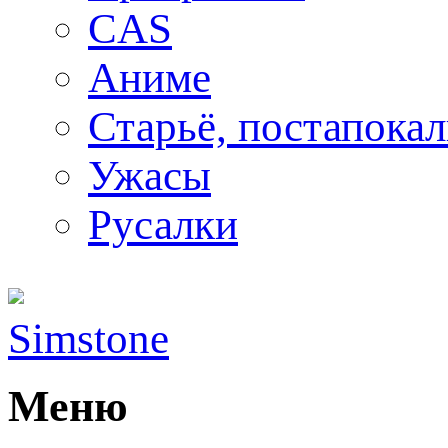
CAS
Аниме
Старьё, постапока
Ужасы
Русалки
Simstone
Меню