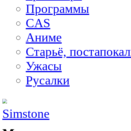
Программы
CAS
Аниме
Старьё, постапока
Ужасы
Русалки
Simstone