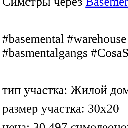
Симстры через
Basemen
#basemental #warehouse
#basmentalgangs #CosaS
тип участка: Жилой до
размер участка: 30х20
цена: 30.497 симолеоно