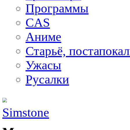
Программы
CAS
Аниме
Старьё, постапока
Ужасы
Русалки
Simstone