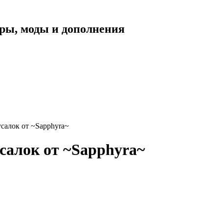
уары, моды и дополнения
усалок от ~Sapphyra~
усалок от ~Sapphyra~