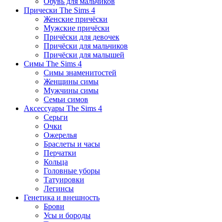
Обувь для мальчиков
Прически The Sims 4
Женские причёски
Мужские причёски
Причёски для девочек
Причёски для мальчиков
Причёски для малышей
Симы The Sims 4
Симы знаменитостей
Женщины симы
Мужчины симы
Семьи симов
Аксессуары The Sims 4
Серьги
Очки
Ожерелья
Браслеты и часы
Перчатки
Кольца
Головные уборы
Татуировки
Легинсы
Генетика и внешность
Брови
Усы и бороды