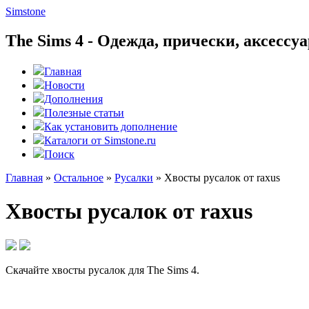
Simstone
The Sims 4 - Одежда, прически, аксесс
Главная
Новости
Дополнения
Полезные статьи
Как установить дополнение
Каталоги от Simstone.ru
Поиск
Главная
»
Остальное
»
Русалки
»
Хвосты русалок от raxus
Хвосты русалок от raxus
Скачайте хвосты русалок для The Sims 4.