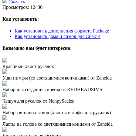
Скачать
Просмотров: 12430
Как установить:
Как установить дополнения формата Package
Как установить дома и симов для Симс 4
Возможно вам будет интересно:
Красивый хвост русалок
Уши нимфы (со светящимися кончиками) от Zaneida
Набор для создания сирены от REDHEADSIMS
Чешуя для русалок от NenpyScales
Набор светящихся вод (хвосты и лифы для русалок)
Ласты на голове со светящимися концами от Zaneida
Лиф для русалки аквамарин