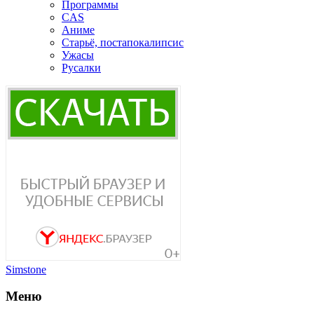
Программы
CAS
Аниме
Старьё, постапокалипсис
Ужасы
Русалки
Simstone
Меню