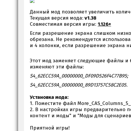
Данный мод позволяет увеличить количес
Текущая версия мода:
v
1.38
Совместимая версия игры:
1.126+
Если разрешение экрана слишком низко
обрезана. Не рекомендуется использова
и 4 колонки, если разрешение экрана ни
Этот мод заменяет следующие файлы и 
изменяют эти файлы:
S4_62ECC59A_00000000_DF09D526F4C77B95;
S4_62ECC59A_00000000_89D13757C58C2E05.
Установка мода:
1. Поместите файл More_CAS_Columns_5_
2. В настройках игры предварительно п
контент и моды" и "Моды для сценарие
Приятной игры!