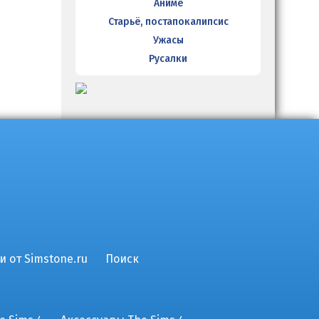
Аниме
Старьё, постапокалипсис
Ужасы
Русалки
и от Simstone.ru
Поиск