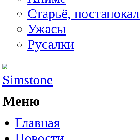
Старьё, постапока
Ужасы
Русалки
Simstone
Меню
Главная
Новости