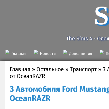
S
The Sims 4 - Оде
Главная
Новости
Дополнения
П
Главная
»
Остальное
»
Транспорт
»
3 
от OceanRAZR
3 Автомобиля Ford Mustang
OceanRAZR