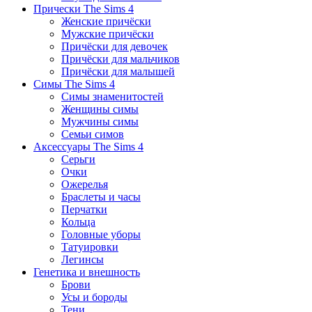
Прически The Sims 4
Женские причёски
Мужские причёски
Причёски для девочек
Причёски для мальчиков
Причёски для малышей
Симы The Sims 4
Симы знаменитостей
Женщины симы
Мужчины симы
Семьи симов
Аксессуары The Sims 4
Серьги
Очки
Ожерелья
Браслеты и часы
Перчатки
Кольца
Головные уборы
Татуировки
Легинсы
Генетика и внешность
Брови
Усы и бороды
Тени