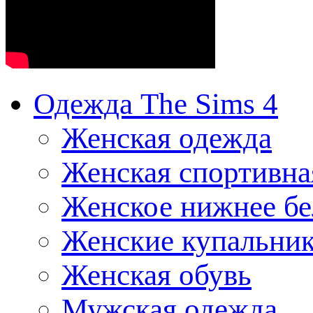
Одежда The Sims 4
Женская одежда
Женская спортивна
Женское нижнее бе
Женские купальни
Женская обувь
Мужская одежда