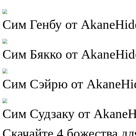
Сим Генбу от AkaneHid
Сим Бякко от AkaneHid
Сим Сэйрю от AkaneHi
Сим Судзаку от AkaneH
Скачайте 4 божества дл