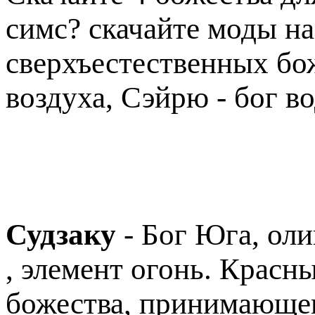
симс? скачайте моды н
сверхъестественных боже
воздуха, Сэйрю - бог во
Судзаку
- Бог Юга, оли
, элемент огонь. Красн
божества, принимающег