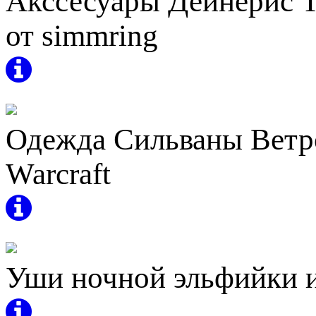
Акссесуары Дейнерис Т
от simmring
Одежда Сильваны Ветро
Warcraft
Уши ночной эльфийки из