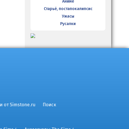
Аниме
Старьё, постапокалипсис
Ужасы
Русалки
и от Simstone.ru
Поиск