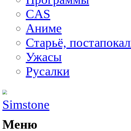
CAS
Аниме
Старьё, постапока
Ужасы
Русалки
Simstone
Меню