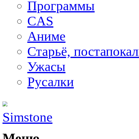
Программы
CAS
Аниме
Старьё, постапока
Ужасы
Русалки
Simstone
Меню