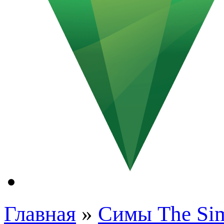
Главная
»
Симы The Si