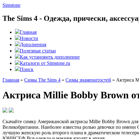
Simstone
The Sims 4 - Одежда, прически, аксесс
Главная
Новости
Дополнения
Полезные статьи
Как установить дополнение
Каталоги от Simstone.ru
Поиск
Главная
»
Симы The Sims 4
»
Симы знаменитостей
»
Актриса Mi
Актриса Millie Bobby Brown от
Скачайте симку Американской актрисы Millie Bobby Brown для
Великобритании. Наиболее известна ролью девочки по имени 
лучшую женскую роль второго плана в драматическом телесери
ЮНИСЕФ Вся одежда и макияж входят в архив.