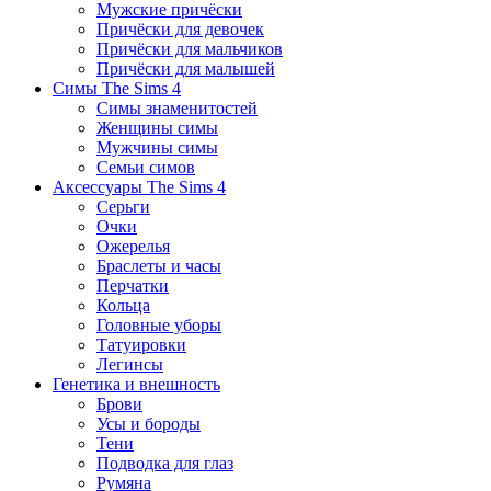
Мужские причёски
Причёски для девочек
Причёски для мальчиков
Причёски для малышей
Симы The Sims 4
Симы знаменитостей
Женщины симы
Мужчины симы
Семьи симов
Аксессуары The Sims 4
Серьги
Очки
Ожерелья
Браслеты и часы
Перчатки
Кольца
Головные уборы
Татуировки
Легинсы
Генетика и внешность
Брови
Усы и бороды
Тени
Подводка для глаз
Румяна