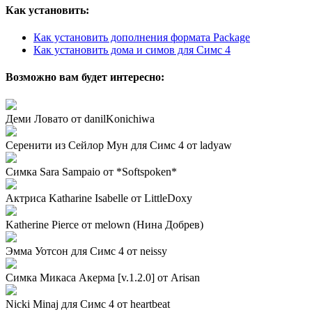
Как установить:
Как установить дополнения формата Package
Как установить дома и симов для Симс 4
Возможно вам будет интересно:
Деми Ловато от danilKonichiwa
Серенити из Сейлор Мун для Симс 4 от ladyaw
Симка Sara Sampaio от *Softspoken*
Актриса Katharine Isabelle от LittleDoxy
Katherine Pierce от melown (Нина Добрев)
Эмма Уотсон для Симс 4 от neissy
Симка Микаса Акерма [v.1.2.0] от Arisan
Nicki Minaj для Симс 4 от heartbeat