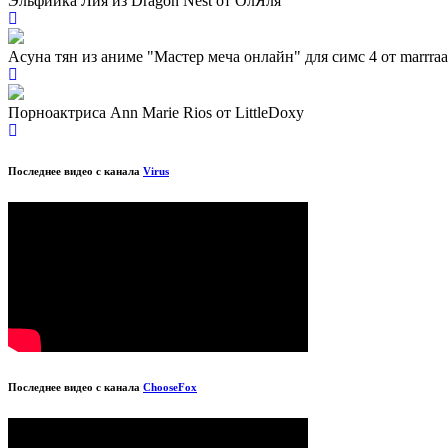
Эльфийка Лия из Dragon Nest от ОлЯля
Асуна тян из аниме "Мастер меча онлайн" для симс 4 от marrraa
Порноактриса Ann Marie Rios от LittleDoxy
Последнее видео с канала
Virus
Последнее видео с канала
ChooseFox