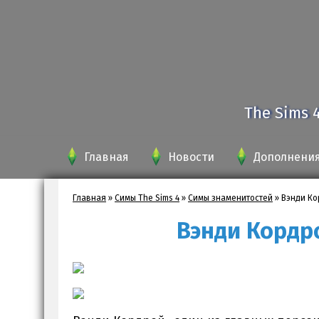
The Sims 
Главная
Новости
Дополнени
Главная
»
Симы The Sims 4
»
Симы знаменитостей
»
Вэнди Ко
Вэнди Кордро