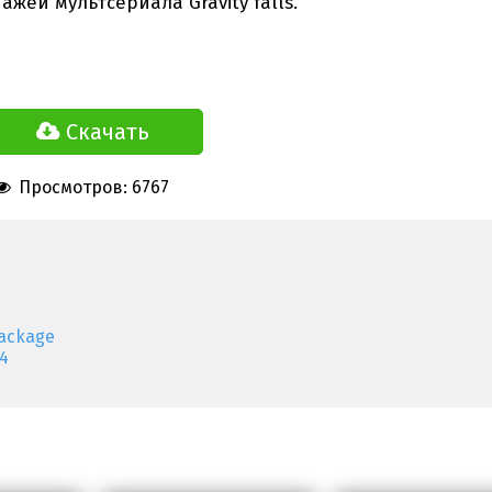
жей мультсериала Gravity falls.
Скачать
Просмотров: 6767
ackage
4