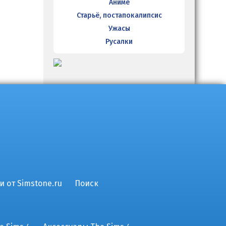
Аниме
Старьё, постапокалипсис
Ужасы
Русалки
и от Simstone.ru
Поиск