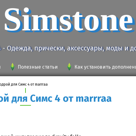
Simstone
4 - Одежда, прически, аксессуары, моды и 
я
Полезные статьи
Как установить дополнен
рдрой для Симс 4 от marrraa
й для Симс 4 от marrraa