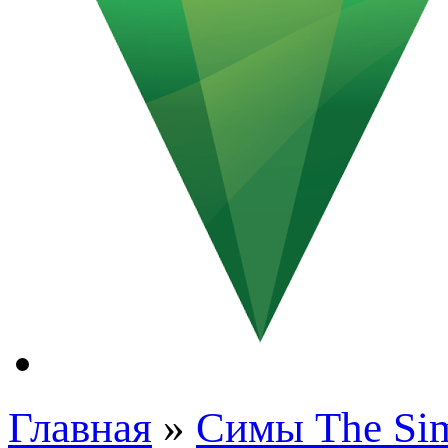
Главная
»
Симы The Si