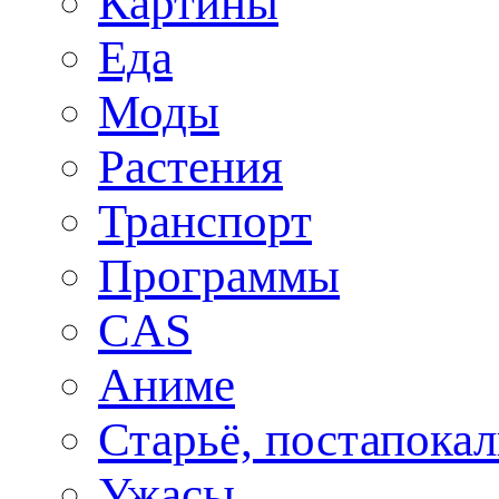
Картины
Еда
Моды
Растения
Транспорт
Программы
CAS
Аниме
Старьё, постапока
Ужасы