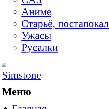
Аниме
Старьё, постапока
Ужасы
Русалки
Simstone
Меню
Главная