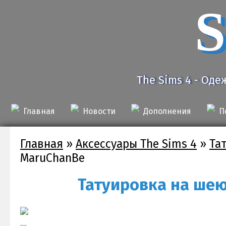
S
The Sims 4 - Оде
Главная
Новости
Дополнения
П
Главная
»
Аксессуары The Sims 4
»
Та
MaruChanBe
Татуировка на шею