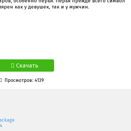
аров, особенно перья. Перья прежде всего символ
ярен как у девушек, так и у мужчин.
Скачать
Просмотров: 4139
ackage
4