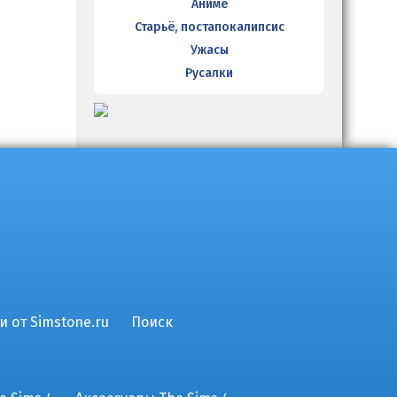
Аниме
Старьё, постапокалипсис
Ужасы
Русалки
и от Simstone.ru
Поиск