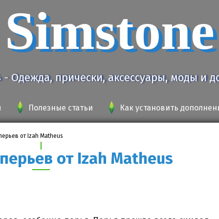
Simstone
4 - Одежда, прически, аксессуары, моды и 
я
Полезные статьи
Как установить дополнен
перьев от Izah Matheus
перьев от Izah Matheus