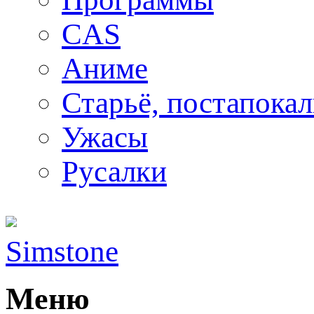
CAS
Аниме
Старьё, постапока
Ужасы
Русалки
Simstone
Меню