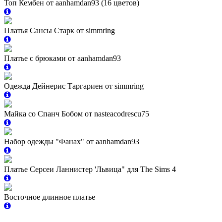
Топ Кембен от aanhamdan93 (16 цветов)
Платья Сансы Старк от simmring
Платье с брюками от aanhamdan93
Одежда Дейнерис Таргариен от simmring
Майка со Спанч Бобом от nasteacodrescu75
Набор одежды "Фанах" от aanhamdan93
Платье Серсеи Ланнистер 'Львица" для The Sims 4
Восточное длинное платье