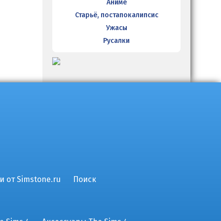
Аниме
Старьё, постапокалипсис
Ужасы
Русалки
и от Simstone.ru
Поиск