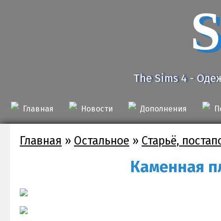
S
The Sims 4 - Оде
Главная
Новости
Дополнения
П
Главная
»
Остальное
»
Старьё, поста
Каменная пл