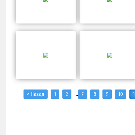
< Назад
1
2
...
7
8
9
10
1