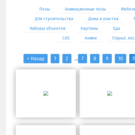
Позы
Анимационные позы
Мебель
Для строительства
Дома и участки
Наборы объектов
Картины
Еда
CAS
Аниме
Старьё, по
< Назад
1
2
...
7
8
9
10
1