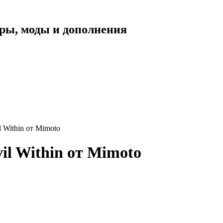
уары, моды и дополнения
 Within от Mimoto
il Within от Mimoto
.