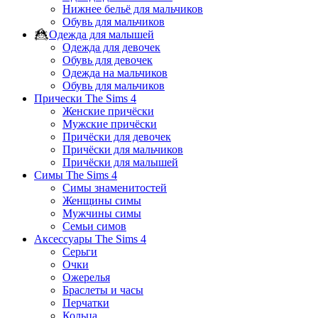
Нижнее бельё для мальчиков
Обувь для мальчиков
Одежда для малышей
Одежда для девочек
Обувь для девочек
Одежда на мальчиков
Обувь для мальчиков
Прически The Sims 4
Женские причёски
Мужские причёски
Причёски для девочек
Причёски для мальчиков
Причёски для малышей
Симы The Sims 4
Симы знаменитостей
Женщины симы
Мужчины симы
Семьи симов
Аксессуары The Sims 4
Серьги
Очки
Ожерелья
Браслеты и часы
Перчатки
Кольца