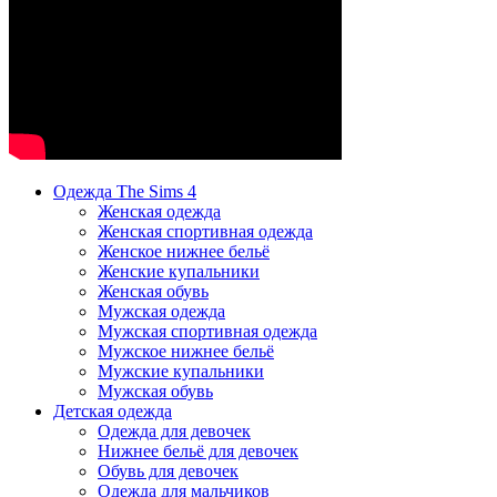
Одежда The Sims 4
Женская одежда
Женская спортивная одежда
Женское нижнее бельё
Женские купальники
Женская обувь
Мужская одежда
Мужская спортивная одежда
Мужское нижнее бельё
Мужские купальники
Мужская обувь
Детская одежда
Одежда для девочек
Нижнее бельё для девочек
Обувь для девочек
Одежда для мальчиков